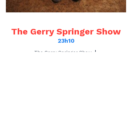
The Gerry Springer Show
23h10
The Gerry Springer Show 🎸
Tijd voor herkenning, meebrullen en zero schaamte
😏
The Gerry Springer Show is een coverband die geen
enkele klassieker veilig laat — van rock anthems tot
guilty pleasures, alles wordt met bakken energie en
een dikke knipoog gebracht 🔥
Perfect voor pint in de hand, vrienden rond je en het
hele publiek dat samen zingt alsof het 1999 is 🍻🎶
Op Gelrock wordt dit gegarandeerd eentje om los te
gaan in Gelrode 🤘