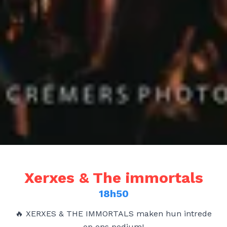
Xerxes & The immortals
18h50
🔥 XERXES & THE IMMORTALS maken hun intrede
op ons podium!